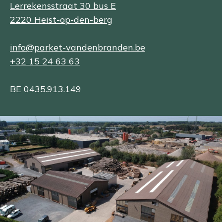
Lerrekensstraat 30 bus E
2220 Heist-op-den-berg
info@parket-vandenbranden.be
+32 15 24 63 63
BE 0435.913.149