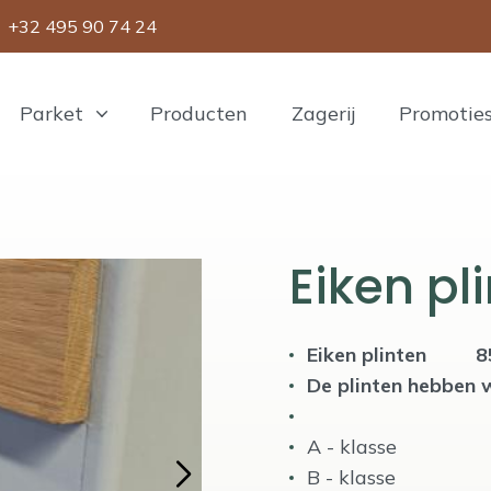
+32 495 90 74 24
Parket
Producten
Zagerij
Promotie
Eiken pl
Eiken plinten
De plinten hebben 
A - klasse 
B - klasse 