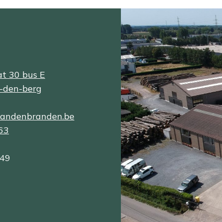
at 30 bus E
-den-berg
vandenbranden.be
63
149