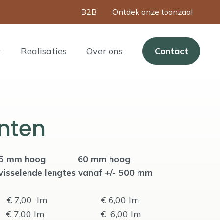
B2B
Ontdek onze toonzaal
s
Realisaties
Over ons
Contact
inten
 85 mm hoog 60 mm hoog
wisselende lengtes vanaf +/- 500 mm
€ 7,00 lm € 6,00 lm
€ 7,00 lm € 6,00 lm